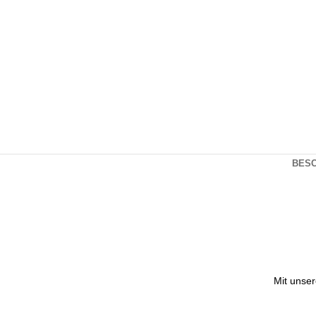
Klicken zum Vergrößern
BES
Mit unse