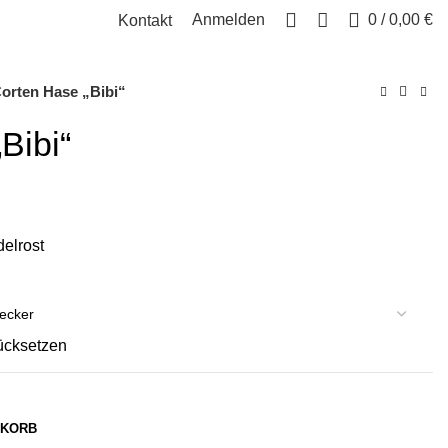
Anmelden
0
/
0,00
€
Kontakt
orten Hase „Bibi“
Bibi“
delrost
ücksetzen
NKORB