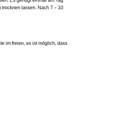
fen. Es genügt einmal am Tag
n trocknen lassen. Nach 7 – 10
 im freien, es ist möglich, dass