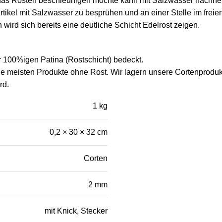
as Rosten beschleunigen möchte kann mit Salzwasser nachhel
rtikel mit Salzwasser zu besprühen und an einer Stelle im freie
 wird sich bereits eine deutliche Schicht Edelrost zeigen.
er 100%igen Patina (Rostschicht) bedeckt.
ie meisten Produkte ohne Rost. Wir lagern unsere Cortenprodukte
rd.
1 kg
0,2 × 30 × 32 cm
Corten
2 mm
mit Knick, Stecker