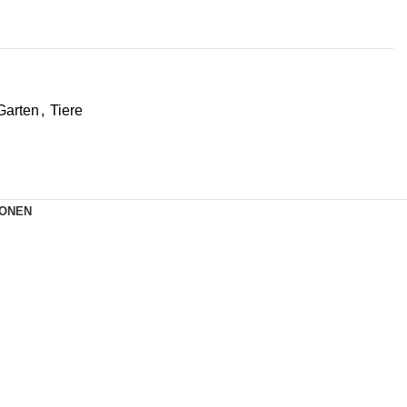
Garten
,
Tiere
IONEN