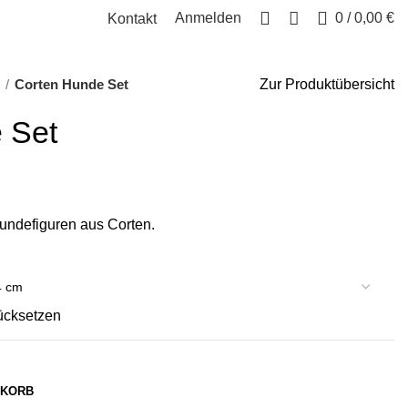
Anmelden
0
/
0,00
€
Kontakt
n
Corten Hunde Set
Zur Produktübersicht
 Set
undefiguren aus Corten.
ücksetzen
NKORB